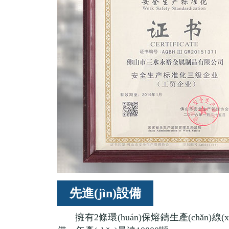
先進(jìn)設備
擁有2條環(huán)保熔鑄生產(chǎn)線(xi