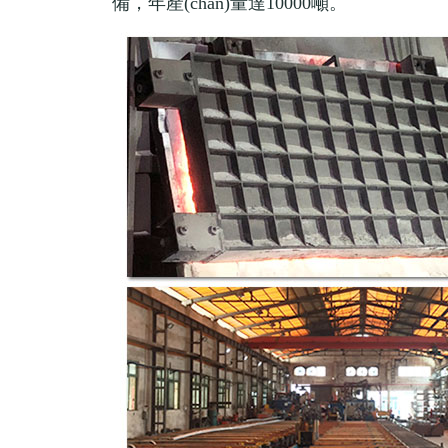
備，年產(chǎn)量達10000噸。