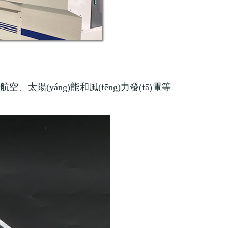
空、太陽(yáng)能和風(fēng)力發(fā)電等