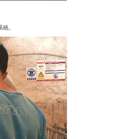
控系統。