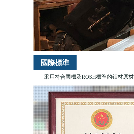
國際標準
采用符合國標及ROSH標準的鋁材原材料進(jìn