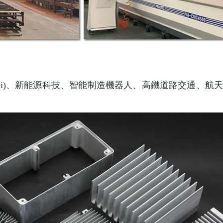
、新能源科技、智能制造機器人、高鐵道路交通、航天航