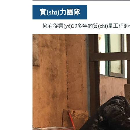
實(shí)力團隊
擁有從業(yè)20多年的質(zhì)量工程師帶領(